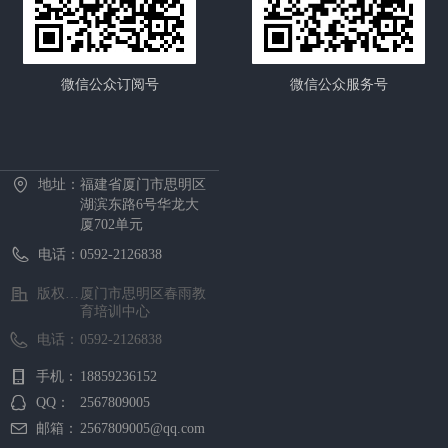
微信公众订阅号
微信公众服务号
首页
中心概况
新闻资讯
招生项目
证书考试
预约报名
在线课堂
下载中心
地址：
福建省厦门市思明区
湖滨东路6号华龙大
厦702单元
电话：
0592-2126838
版权所有 ©
厦门市思明区春雨教
育培训中心
电话：
0592-2126838
手机：
18859236152
QQ：
2567809005
邮箱：
2567809005@qq.com