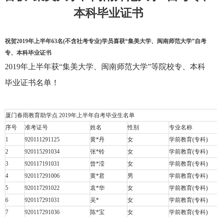
本科毕业证书
祝贺2019年上半年63名(不含社考专业)学员喜获“集美大学、闽南师范大学”自考
专、本科毕业证书
2019年上半年获“集美大学、闽南师范大学”等院校专、本科
毕业证书名单！
厦门春雨教育助学点
2019
年上半年自考毕业生名单
序号
准考证号
姓名
性别
专业名称
1
920111291125
黄
*
丹
女
学前教育
(
专科
)
2
920115291034
张
*
铃
女
学前教育
(
专科
)
3
920117191031
曾
*
滢
女
学前教育
(
专科
)
4
920117291006
黄
*
君
男
学前教育
(
专科
)
5
920117291022
袁
*
华
女
学前教育
(
专科
)
6
920117291031
吴
*
女
学前教育
(
专科
)
7
920117291036
陈
*
宝
女
学前教育
(
专科
)