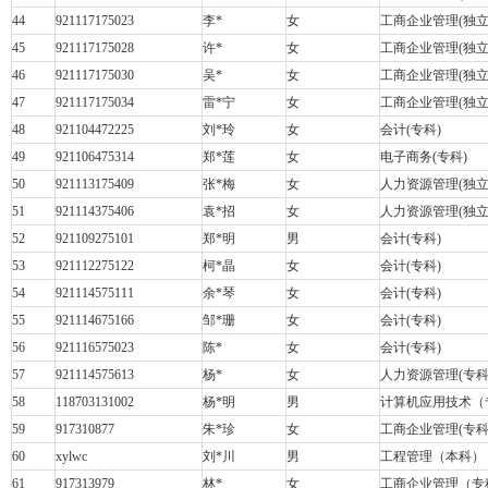
44
921117175023
李
*
女
工商企业管理
(
独
45
921117175028
许
*
女
工商企业管理
(
独
46
921117175030
吴
*
女
工商企业管理
(
独
47
921117175034
雷
*
宁
女
工商企业管理
(
独
48
921104472225
刘
*
玲
女
会计
(
专科
)
49
921106475314
郑
*
莲
女
电子商务
(
专科
)
50
921113175409
张
*
梅
女
人力资源管理
(
独
51
921114375406
袁
*
招
女
人力资源管理
(
独
52
921109275101
郑
*
明
男
会计
(
专科
)
53
921112275122
柯
*
晶
女
会计
(
专科
)
54
921114575111
余
*
琴
女
会计
(
专科
)
55
921114675166
邹
*
珊
女
会计
(
专科
)
56
921116575023
陈
*
女
会计
(
专科
)
57
921114575613
杨
*
女
人力资源管理
(
专
58
118703131002
杨
*
明
男
计算机应用技术（
59
917310877
朱
*
珍
女
工商企业管理
(
专
60
xylwc
刘
*
川
男
工程管理（本科）
61
917313979
林
*
女
工商企业管理（专