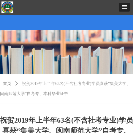
首页
中心概况
新闻资讯
招生项目
证书考试
预约报名
在线课堂
下载中心
考务考籍
联
首页
ꄲ
祝贺2019年上半年63名(不含社考专业)学员喜获“集美大学、
闽南师范大学”自考专、本科毕业证书
祝贺2019年上半年63名(不含社考专业)学员
喜获“集美大学、闽南师范大学”自考专、