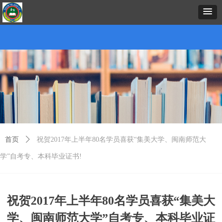
首页
中心概况
新闻资讯
招生项目
证书考试
预约报名
在线课堂
下载中心
考务考籍
联
首页
ꄲ
祝贺2017年上半年80名学员喜获“集美大学、闽南师范大
学”自考专、本科毕业证书!
祝贺2017年上半年80名学员喜获“集美大
学、闽南师范大学”自考专、本科毕业证