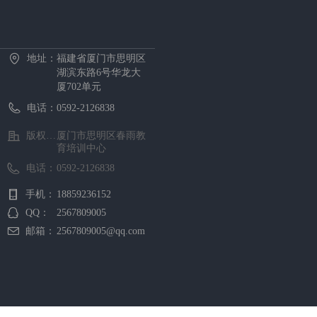
首页
中心概况
新闻资讯
招生项目
证书考试
预约报名
在线课堂
下载中心
地址：
福建省厦门市思明区
湖滨东路6号华龙大
厦702单元
电话：
0592-2126838
版权所有 ©
厦门市思明区春雨教
育培训中心
电话：
0592-2126838
手机：
18859236152
QQ：
2567809005
邮箱：
2567809005@qq.com